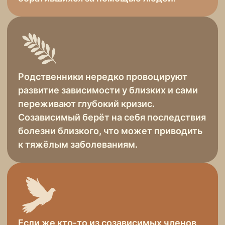
Если у вас есть вопросы или вы хотите
присоединиться к инициативе, пишите нам
kc.eparhia@mail.ru
+7 911 170-54-04
Санкт-Петербург, набережная реки
Монастырки, д. 1, каб.73
© 2026 ФАВОР