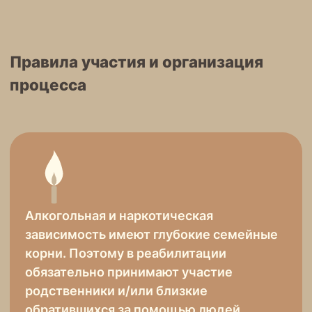
Родственники нередко провоцируют
развитие зависимости у близких и сами
переживают глубокий кризис.
Созависимый берёт на себя последствия
болезни близкого, что может приводить
к тяжёлым заболеваниям.
Если же кто‑то из созависимых членов
семьи начинает выздоравливать,
это может положительно повлиять
и на исцеление зависимого
родственника.