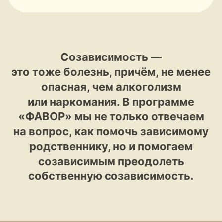
Созависимость —
Правила участия и организация
это тоже болезнь, причём, не менее
процесса
опасная, чем алкоголизм
или наркомания. В программе
«ФАВОР» мы не только отвечаем
на вопрос, как помочь зависимому
Алкогольная и наркотическая
родственнику, но и помогаем
зависимость имеют глубокие семейные
созависимым преодолеть
корни. Поэтому в реабилитации
обязательно принимают участие
собственную созависимость.
родственники и/или близкие
обратившихся за помощью людей.