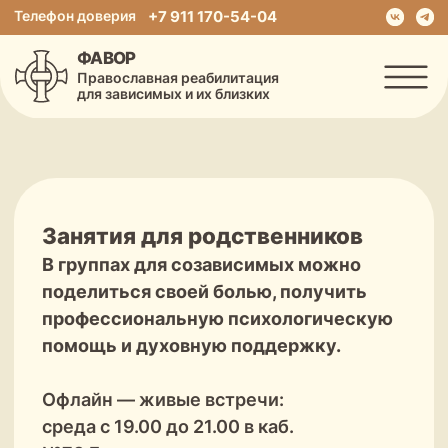
Телефон доверия
+7 911 170-54-04
ФАВОР
Православная реабилитация
для зависимых и их близких
Занятия для родственников
В группах для созависимых можно
поделиться своей болью, получить
профессиональную психологическую
помощь и духовную поддержку.
Офлайн — живые встречи:
среда с 19.00 до 21.00 в каб.
№73 Епархиального управления
(Александро-Невская Лавра)
Онлайн-группы (видеоконференция
в Zoom):
понедельник, вторник, среда, четверг,
пятница с 19.00 до 21.00