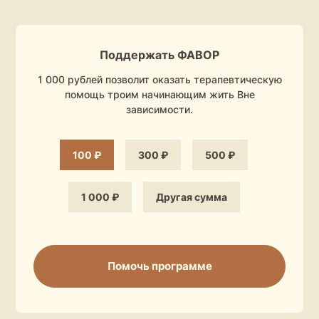
Поддержать ФАВОР
1 000 рублей позволит оказать терапевтическую
помощь троим начинающим жить Вне
зависимости.
100 ₽
300 ₽
500 ₽
1 000 ₽
Другая сумма
Если у вас есть вопросы или вы хотите
присоединиться к инициативе, пишите нам
kc.eparhia@mail.ru
Помочь программе
+7 911 170-54-04
Санкт-Петербург, набережная реки
Монастырки, д. 1, каб.73